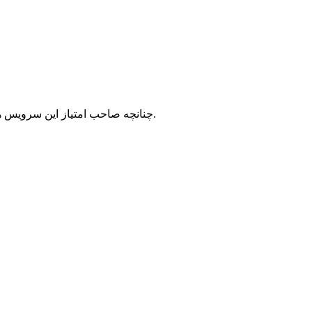
با شرکت سرورپارس تماس حاصل نمایید.
چنانچه صاحب امتیاز این سرویس ه