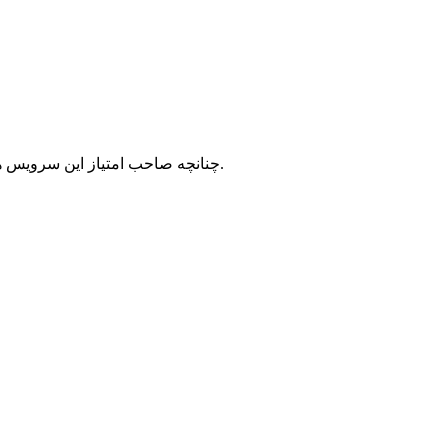
با شرکت سرورپارس تماس حاصل نمایید.
چنانچه صاحب امتیاز این سرویس ه