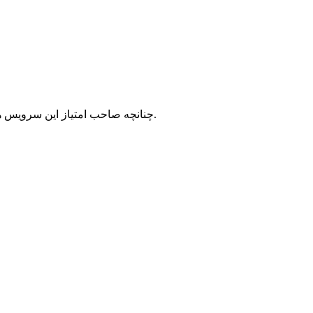
با شرکت سرورپارس تماس حاصل نمایید.
چنانچه صاحب امتیاز این سرویس ه