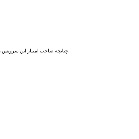
با شرکت سرورپارس تماس حاصل نمایید.
چنانچه صاحب امتیاز این سرویس ه