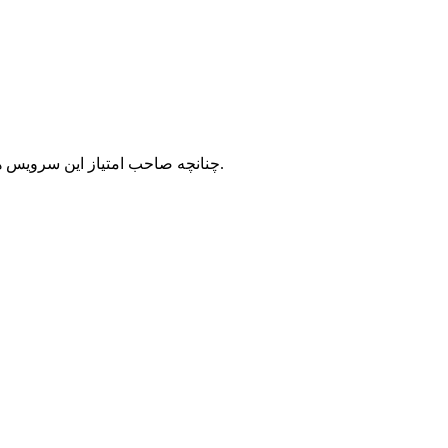
با شرکت سرورپارس تماس حاصل نمایید.
چنانچه صاحب امتیاز این سرویس ه