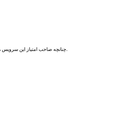
با شرکت سرورپارس تماس حاصل نمایید.
چنانچه صاحب امتیاز این سرویس ه