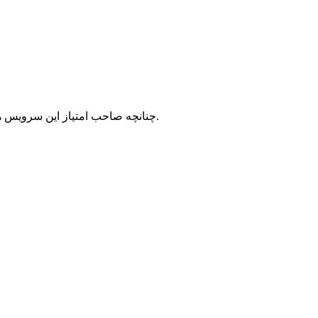
با شرکت سرورپارس تماس حاصل نمایید.
چنانچه صاحب امتیاز این سرویس ه