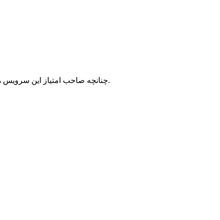
با شرکت سرورپارس تماس حاصل نمایید.
چنانچه صاحب امتیاز این سرویس ه