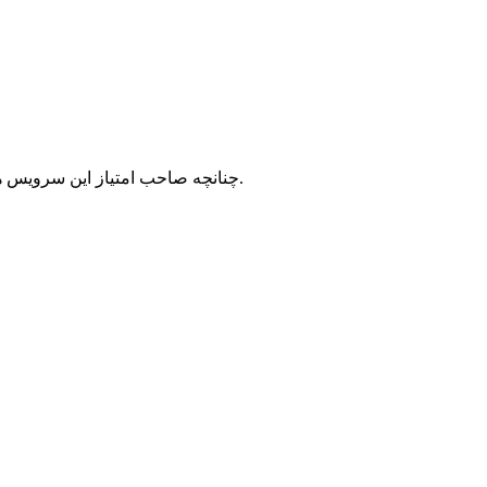
با شرکت سرورپارس تماس حاصل نمایید.
چنانچه صاحب امتیاز این سرویس ه