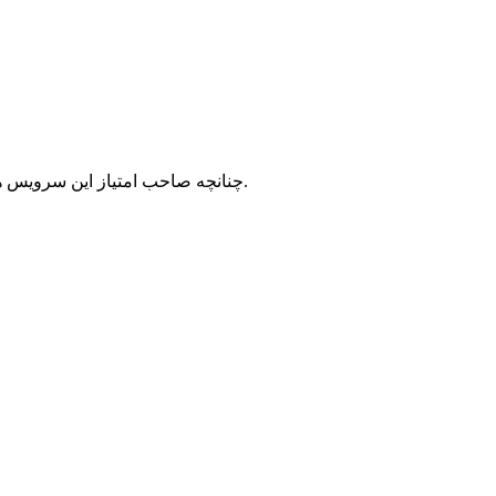
با شرکت سرورپارس تماس حاصل نمایید.
چنانچه صاحب امتیاز این سرویس ه