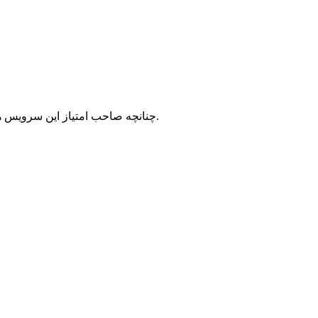
با شرکت سرورپارس تماس حاصل نمایید.
چنانچه صاحب امتیاز این سرویس ه