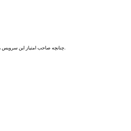
با شرکت سرورپارس تماس حاصل نمایید.
چنانچه صاحب امتیاز این سرویس ه