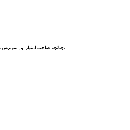
با شرکت سرورپارس تماس حاصل نمایید.
چنانچه صاحب امتیاز این سرویس ه