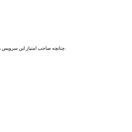
با شرکت سرورپارس تماس حاصل نمایید.
چنانچه صاحب امتیاز این سرویس ه