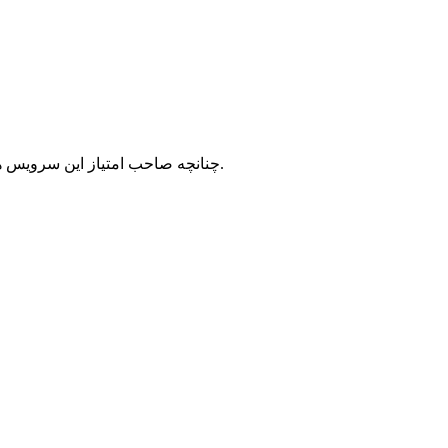
با شرکت سرورپارس تماس حاصل نمایید.
چنانچه صاحب امتیاز این سرویس ه