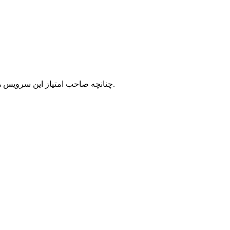
با شرکت سرورپارس تماس حاصل نمایید.
چنانچه صاحب امتیاز این سرویس ه