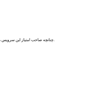
با شرکت سرورپارس تماس حاصل نمایید.
چنانچه صاحب امتیاز این سرویس ه