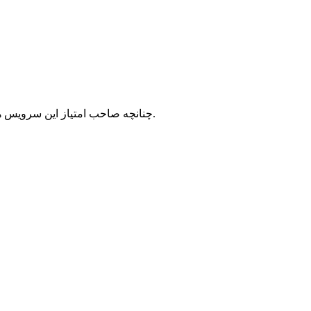
با شرکت سرورپارس تماس حاصل نمایید.
چنانچه صاحب امتیاز این سرویس ه