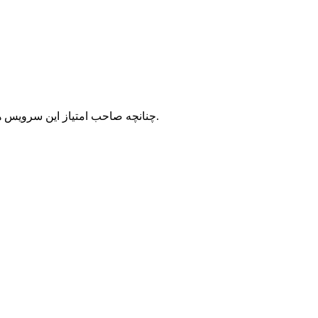
با شرکت سرورپارس تماس حاصل نمایید.
چنانچه صاحب امتیاز این سرویس ه