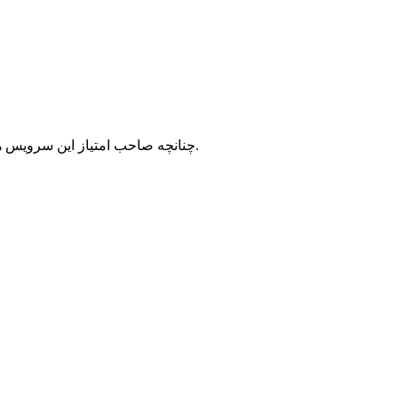
با شرکت سرورپارس تماس حاصل نمایید.
چنانچه صاحب امتیاز این سرویس ه