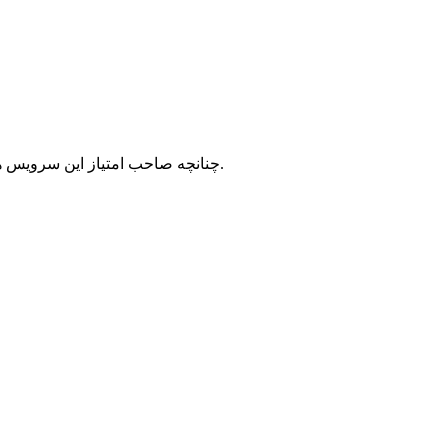
با شرکت سرورپارس تماس حاصل نمایید.
چنانچه صاحب امتیاز این سرویس ه