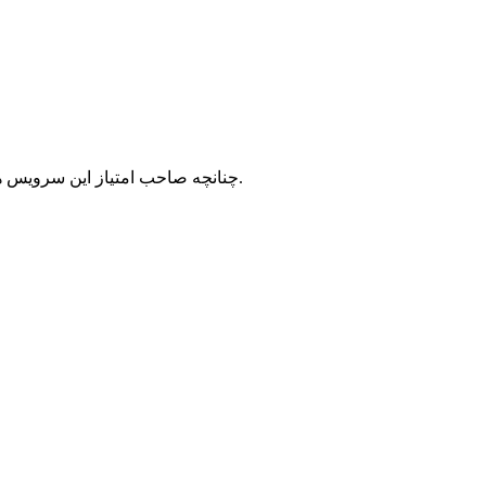
با شرکت سرورپارس تماس حاصل نمایید.
چنانچه صاحب امتیاز این سرویس ه