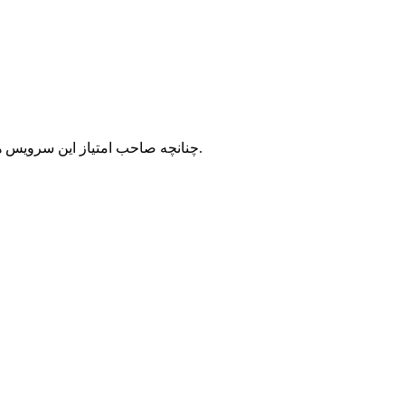
با شرکت سرورپارس تماس حاصل نمایید.
چنانچه صاحب امتیاز این سرویس ه