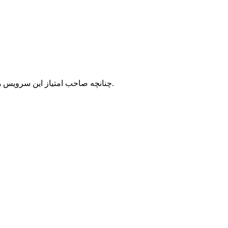
با شرکت سرورپارس تماس حاصل نمایید.
چنانچه صاحب امتیاز این سرویس ه