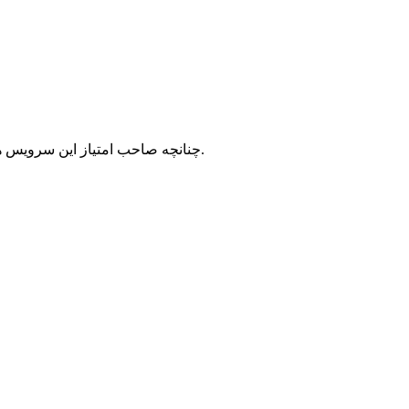
با شرکت سرورپارس تماس حاصل نمایید.
چنانچه صاحب امتیاز این سرویس ه