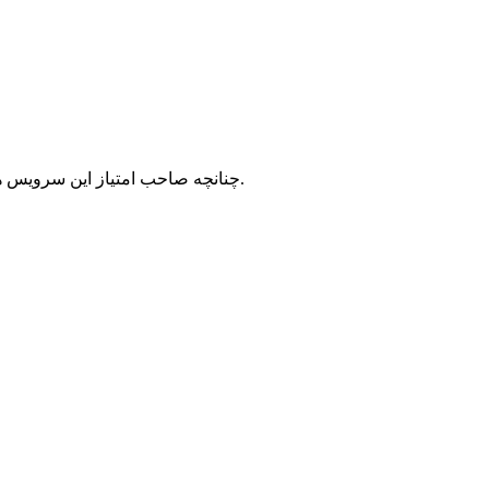
با شرکت سرورپارس تماس حاصل نمایید.
چنانچه صاحب امتیاز این سرویس ه