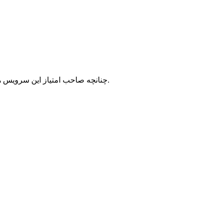
با شرکت سرورپارس تماس حاصل نمایید.
چنانچه صاحب امتیاز این سرویس ه