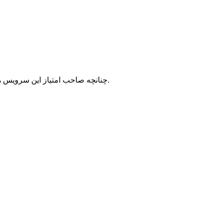
با شرکت سرورپارس تماس حاصل نمایید.
چنانچه صاحب امتیاز این سرویس ه