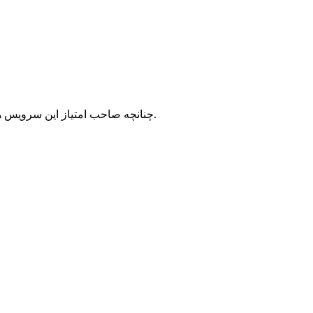
با شرکت سرورپارس تماس حاصل نمایید.
چنانچه صاحب امتیاز این سرویس ه